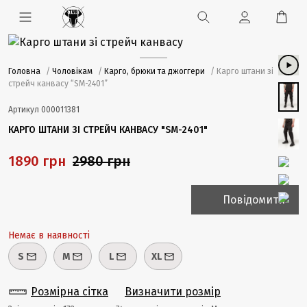
Головна
/
Чоловікам
/
Карго, брюки та джоггери
/ Карго штани зі
стрейч канвасу “SM-2401”
Артикул
000011381
КАРГО ШТАНИ ЗІ СТРЕЙЧ КАНВАСУ "SM-2401"
1890 грн
2980 грн
Повідомити
Немає в наявності
S
M
L
XL
Розмірна сітка
Визначити розмір