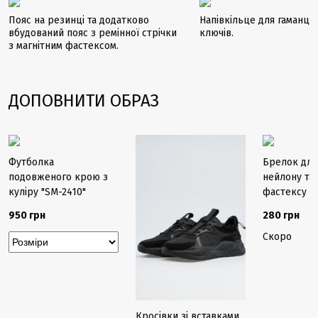
Пояс на резинці та додатково
Напівкільце для гаманця
вбудований пояс з ремінної стрічки
ключів.
з магнітним фастексом.
ДОПОВНИТИ ОБРАЗ
Закінчується
Закінчується
Закінчуєть
Футболка
Брелок для
подовженого крою з
нейлону та
куліру "SM-2410"
фастексу
950 грн
280 грн
Скоро
Кросівки зі вставками