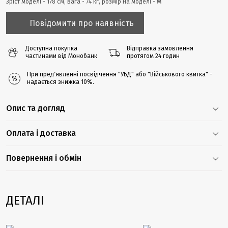
Зріст моделі - 178 cм, вага - 74 кг, розмір на моделі - М
Повідомити про наявність
Доступна покупка
Відправка замовлення
частинами від Монобанк
протягом 24 годин
При предʼявленні посвідчення "УБД" або "Військового квитка" -
надається знижка 10%.
Опис та догляд
Оплата і доставка
Повернення і обмін
ДЕТАЛІ