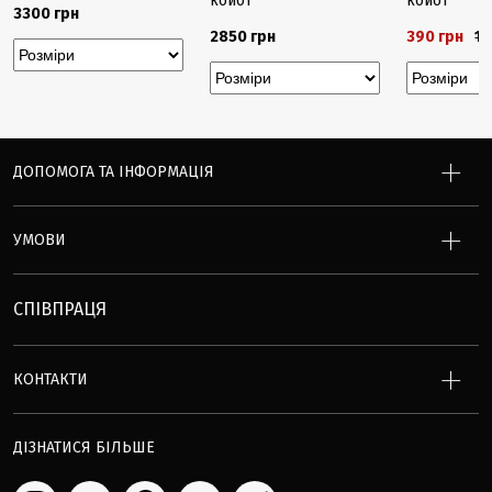
койот
койот
3300 грн
2850 грн
390 грн
12
ДОПОМОГА ТА ІНФОРМАЦІЯ
УМОВИ
СПІВПРАЦЯ
КОНТАКТИ
ДІЗНАТИСЯ БІЛЬШЕ