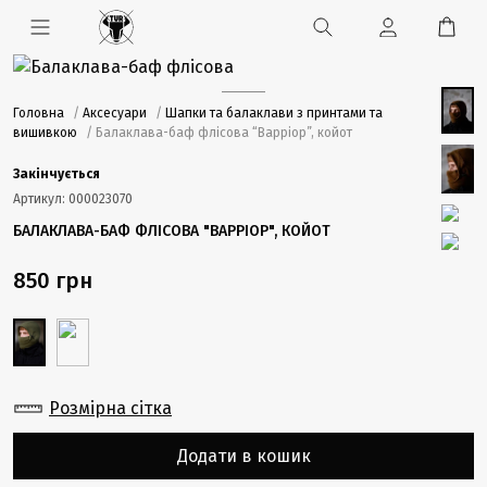
Головна
/
Аксесуари
/
Шапки та балаклави з принтами та
вишивкою
/ Балаклава-баф флісова “Варріор”, койот
Закінчується
Артикул:
000023070
БАЛАКЛАВА-БАФ ФЛІСОВА "ВАРРІОР", КОЙОТ
850 грн
Розмірна сітка
Додати в кошик