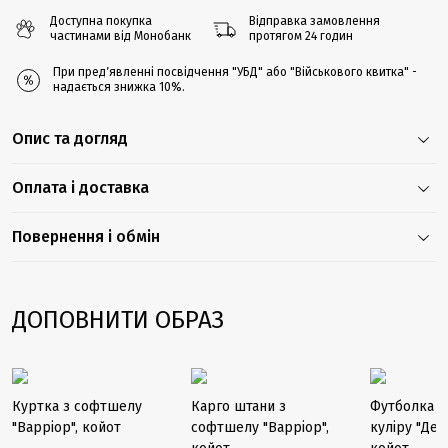
Доступна покупка
Відправка замовлення
частинами від Монобанк
протягом 24 годин
При предʼявленні посвідчення "УБД" або "Військового квитка" -
надається знижка 10%.
Опис та догляд
Оплата і доставка
Повернення і обмін
ДОПОВНИТИ ОБРАЗ
Закінчуєть
-68%
Куртка з софтшелу
Карго штани з
Футболка з
"Варріор", койот
софтшелу "Варріор",
куліру "Деф