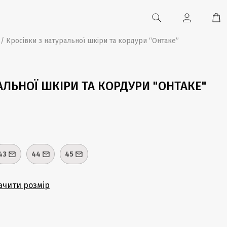
/ Кросівки з натуральної шкіри та кордури “Онтаке”
АЛЬНОЇ ШКІРИ ТА КОРДУРИ "ОНТАКЕ"
43
44
45
ачити розмір