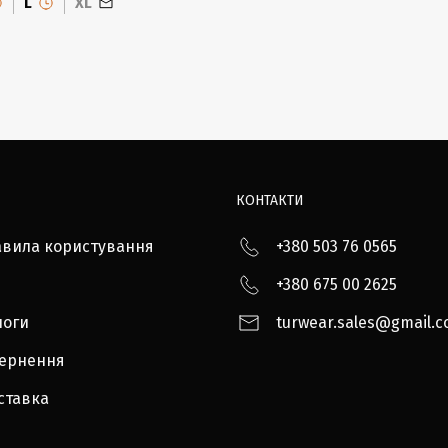
L
XL
КОНТАКТИ
авила користування
+380 503 76 0565
+380 675 00 2625
логи
turwear.sales@gmail.
вернення
ставка