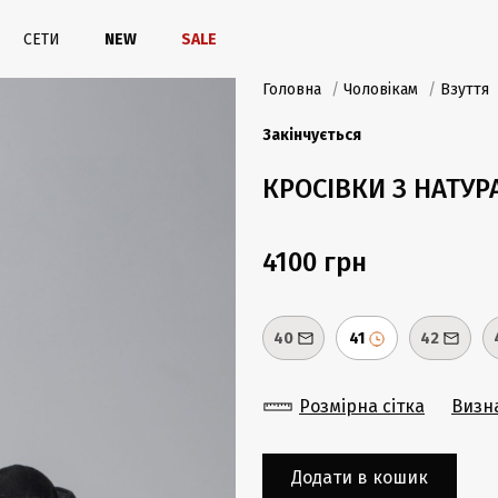
СЕТИ
NEW
SALE
Головна
/
Чоловікам
/
Взуття
Закінчується
КРОСІВКИ З НАТУР
4100 грн
40
41
42
Розмірна сітка
Визн
Додати в кошик