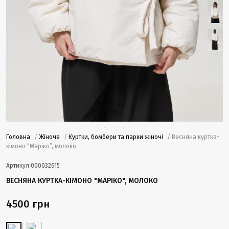
Головна
/
Жіноче
/
Куртки, бомбери та парки жіночі
/ Весняна куртка-
кімоно “Маріко”, молоко
Артикул
000032615
ВЕСНЯНА КУРТКА-КІМОНО "МАРІКО", МОЛОКО
4500 грн