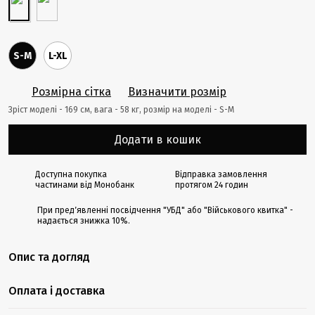
S-M
L-XL
Розмірна сітка
Визначити розмір
Зріст моделі - 169 cм, вага - 58 кг, розмір на моделі - S-M
Додати в кошик
Доступна покупка
Відправка замовлення
частинами від Монобанк
протягом 24 годин
При предʼявленні посвідчення "УБД" або "Військового квитка" -
надається знижка 10%.
Опис та догляд
Оплата і доставка