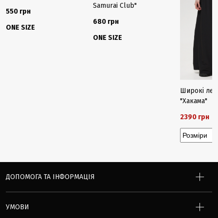
Samurai Club"
550 грн
680 грн
ONE SIZE
ONE SIZE
Широкі лег
"Хакама"
2390 грн
2
ДОПОМОГА ТА ІНФОРМАЦІЯ
УМОВИ