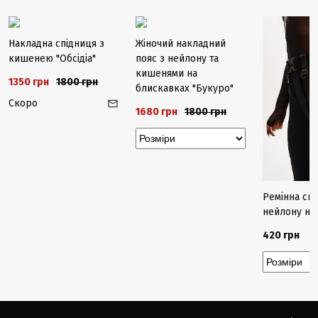
-25%
-7%
Закінчуєть
Накладна спідниця з
Жіночий накладний
кишенею "Обсідіа"
пояс з нейлону та
кишенями на
1350 грн
1800 грн
блискавках "Букуро"
Скоро
1680 грн
1800 грн
Ремінна си
нейлону на
420 грн