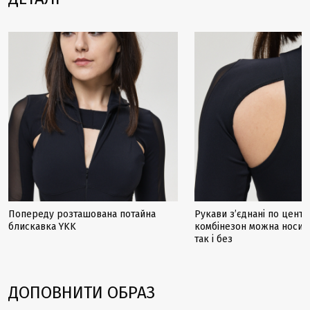
Попереду розташована потайна
Рукави з’єднані по центр
блискавка YKK
комбінезон можна носити
так і без
ДОПОВНИТИ ОБРАЗ
Закінчується