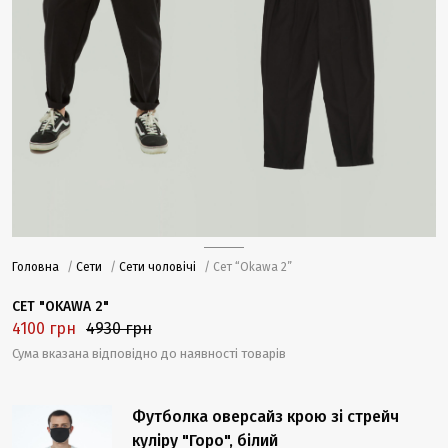
Головна
/
Сети
/
Сети чоловічі
/ Сет “Okawa 2”
СЕТ "OKAWA 2"
4100 грн
4930 грн
Сума вказана відповідно до наявності товарів
Футболка оверсайз крою зі стрейч
куліру "Горо", білий