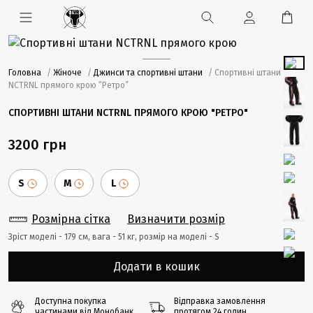
Головна
/
Жіноче
/
Джинси та спортивні штани
/ Спортивні штани
NCTRNL прямого крою “Ретро”
СПОРТИВНІ ШТАНИ NCTRNL ПРЯМОГО КРОЮ "РЕТРО"
3200 грн
S
M
L
Розмірна сітка
Визначити розмір
Зріст моделі - 179 cм, вага - 51 кг, розмір на моделі - S
Додати в кошик
Доступна покупка
Відправка замовлення
частинами від Монобанк
протягом 24 годин