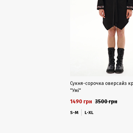
Сукня-сорочка оверсайз к
"Умі"
1490 грн
3500 грн
S-M
L-XL