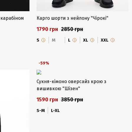
 карабіном
Карго шорти з нейлону "Чірокі"
1790 грн
2850 грн
S
M
L
XL
XXL
-59%
Сукня-кімоно оверсайз крою з
вишивкою "Шізен"
1590 грн
3850 грн
S-M
L-XL