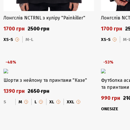
Лонгслів NCTRNL з куліру "Painkiller"
Лонгслів NCT
1700 грн
2500 грн
1700 грн
2
XS-S
M-L
XS-S
M-
-48%
-53%
Шорти з нейлону та принтами "Казе"
Футболка ас
та принтами
1390 грн
2650 грн
990 грн
21
S
M
L
XL
XXL
ONESIZE