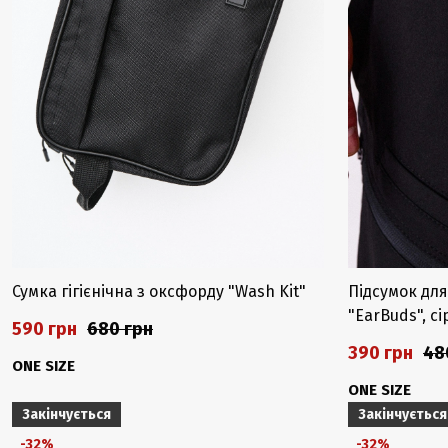
Сумка гігієнічна з оксфорду "Wash Kit"
Підсумок дл
"EarBuds", с
590 грн
680 грн
390 грн
48
ONE SIZE
ONE SIZE
Закінчується
Закінчується
-32%
-32%