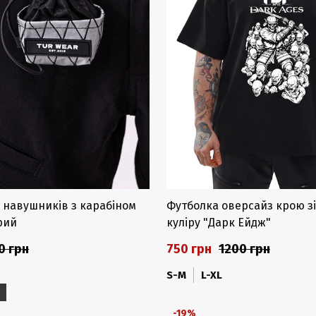
я навушників з карабіном
Футболка оверсайз крою зі
ірий
куліру "Дарк Ейдж"
0 грн
750 грн
1200 грн
S-M
L-XL
-19%