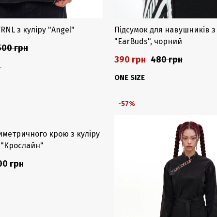
RNL з куліру "Angel"
Підсумок для навушників з
"EarBuds", чорний
500 грн
390 грн
480 грн
L
ONE SIZE
-57%
иметричного крою з куліру
 "Крослайн"
00 грн