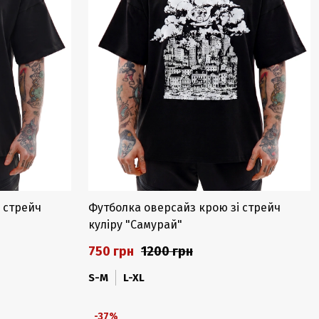
 стрейч
Футболка оверсайз крою зі стрейч
куліру "Самурай"
750 грн
1200 грн
S-M
L-XL
-37%