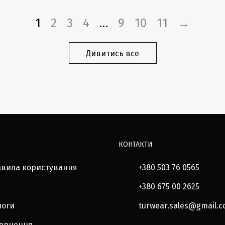
1
2
3
4
…
9
10
11
→
Дивитись все
КОНТАКТИ
авила користування
+380 503 76 0565
+380 675 00 2625
логи
turwear.sales@gmail.
вернення