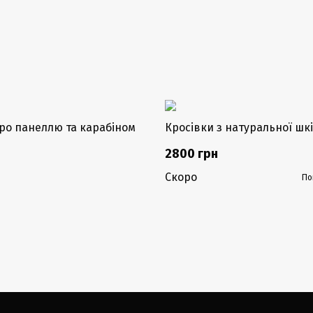
Закінчується
кро панеллю та карабіном
Кросівки з натуральної шкі
2800 грн
Скоро
По