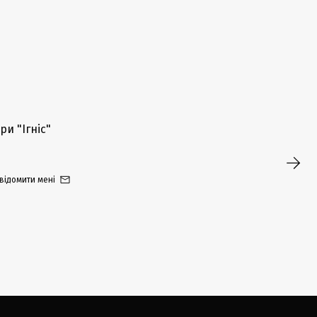
ри "Ігніс"
відомити мені