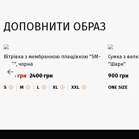
ДОПОВНИТИ ОБРАЗ
-38%
Вітрівка з мембранною плащівкою "SM-
Сумка з вел
2405", чорна
"Шарк"
1500 грн
2400 грн
900 грн
S
M
L
XL
XXL
ONE SIZE