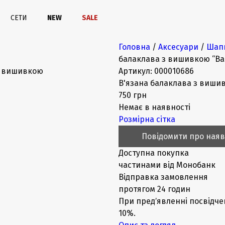
СЕТИ
NEW
SALE
Головна
/
Аксесуари
/
Шапк
балаклава з вишивкою “Ва
Артикул:
000010686
В'язана балаклава з виши
750 грн
Немає в наявності
Розмірна сітка
Повідомити про наяв
Доступна покупка
частинами від Монобанк
Відправка замовлення
протягом 24 годин
При предʼявленні посвідче
10%.