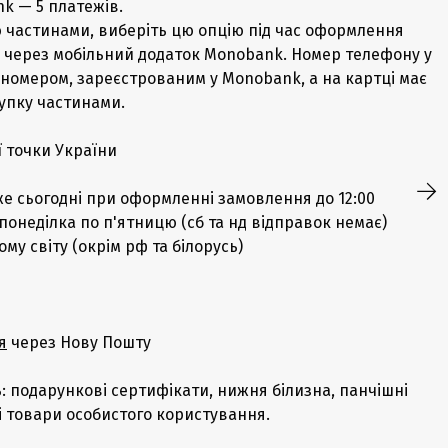
k — 5 платежів.
 частинами, виберіть цю опцію під час оформлення
 через мобільний додаток Monobank. Номер телефону у
з номером, зареєстрованим у Monobank, а на картці має
купку частинами.
ї точки України
е сьогодні при оформленні замовлення до 12:00
понеділка по п'ятницю (сб та нд відправок немає)
у світу (окрім рф та білорусь)
я
через Нову Пошту
 подарункові сертифікати, нижня білизна, панчішні
і товари особистого користування.