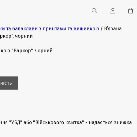
и та балаклави з принтами та вишивкою
/ В’язана
ркор”, чорний
вкою "Варкор", чорний
ність
ння "УБД" або "Військового квитка" - надається знижка