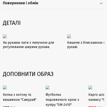
Повернення і обмін
ДЕТАЛІ
На рукавах пати з липучкою для
Кишеня з блискавкою на
регулювання ширини рукава.
рукаві.
ДОПОВНИТИ ОБРАЗ
Закінчуєть
Закінчується
Закінчується
-37%
Кепка з котону та
Футболка
Карго штани
вишивкою "Самурай"
подовженого крою з
канвасу "S
куліру "SM-2410"