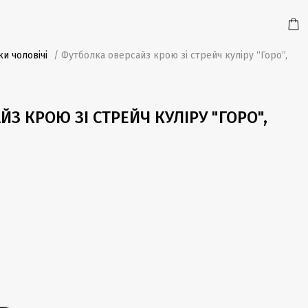
и чоловічі
/ Футболка оверсайз крою зі стрейч куліру “Горо”,
З КРОЮ ЗІ СТРЕЙЧ КУЛІРУ "ГОРО",