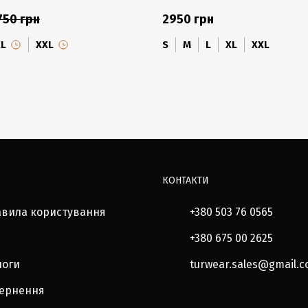
750 грн
2950 грн
XL
XXL
S
M
L
XL
XXL
КОНТАКТИ
авила користування
+380 503 76 0565
+380 675 00 2625
логи
turwear.sales@gmail.
вернення