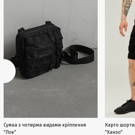
Сумка з чотирма видами кріплення
Карго шорти
"Лок"
"Ханзо"