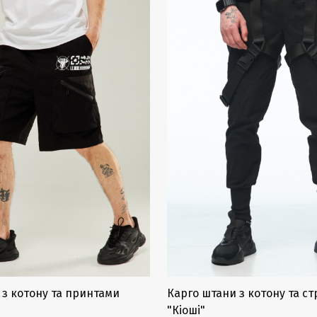
 з котону та принтами
Карго штани з котону та с
"Кіоші"