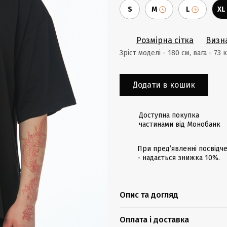
S
M
L
XL
Розмірна сітка
Визн
Зріст моделі - 180 cм, вага - 73 
Додати в кошик
Доступна покупка
частинами від Монобанк
При предʼявленні посвідче
- надається знижка 10%.
Опис та догляд
Оплата і доставка