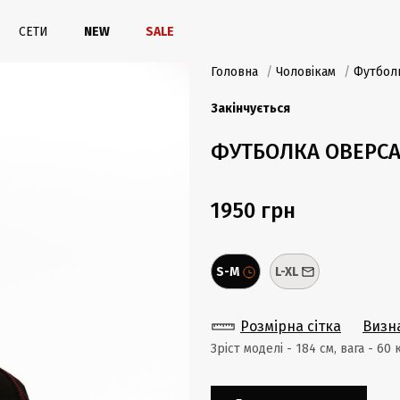
СЕТИ
NEW
SALE
Головна
/
Чоловікам
/
Футболк
Закінчується
ФУТБОЛКА ОВЕРСА
1950 грн
S-M
L-XL
Розмірна сітка
Визн
Зріст моделі - 184 cм, вага - 60 