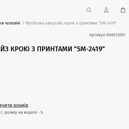
и чоловічі
/ Футболка оверсайз крою з принтами “SM-2419”
Артикул
000012051
ЙЗ КРОЮ З ПРИНТАМИ "SM-2419"
ачити розмір
кг, розмір на моделі - S