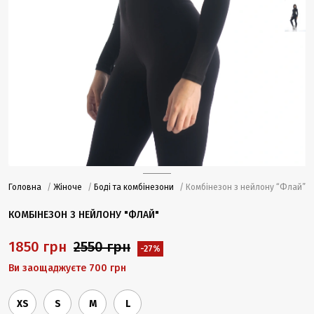
Головна
/
Жіноче
/
Боді та комбінезони
/ Комбінезон з нейлону “Флай”
КОМБІНЕЗОН З НЕЙЛОНУ "ФЛАЙ"
1850 грн
2550 грн
-27%
Ви заощаджуєте 700 грн
XS
S
M
L