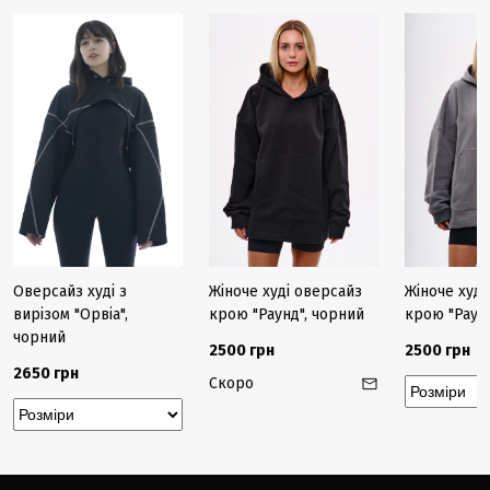
Оверсайз худі з
Жіноче худі оверсайз
Жіноче худі
вирізом "Орвіа",
крою "Раунд", чорний
крою "Раунд
чорний
2500 грн
2500 грн
2650 грн
Скоро