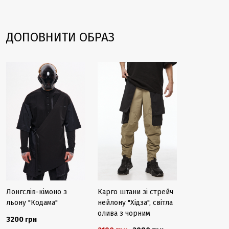
ДОПОВНИТИ ОБРАЗ
Закінчується
-27%
Лонгслів-кімоно з
Карго штани зі стрейч
льону "Кодама"
нейлону "Хідза", світла
олива з чорним
3200 грн