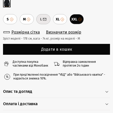
S
M
L
XL
XXL
Розмірна сітка
Визначити розмір
Зріст моделі - 178 cм, вага - 74 кг, розмір на моделі - М
Додати в кошик
Доступна покупка
Відправка замовлення
частинами від Монобанк
протягом 24 годин
При предʼявленні посвідчення "УБД" або "Військового квитка" -
надається знижка 10%.
Опис та догляд
Оплата і доставка