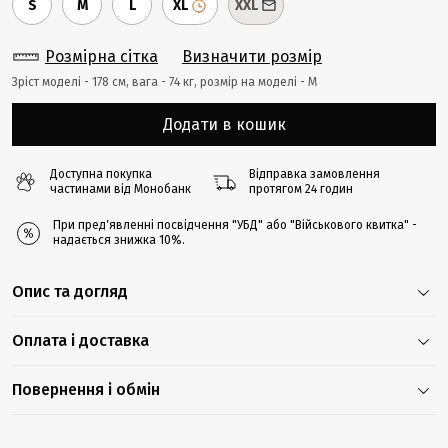
S
M
L
XL
XXL
Розмірна сітка
Визначити розмір
Зріст моделі - 178 cм, вага - 74 кг, розмір на моделі - М
Додати в кошик
Доступна покупка
Відправка замовлення
частинами від Монобанк
протягом 24 годин
При предʼявленні посвідчення "УБД" або "Військового квитка" -
надається знижка 10%.
Опис та догляд
Оплата і доставка
Повернення і обмін