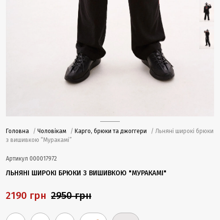
Головна
/
Чоловікам
/
Карго, брюки та джоггери
/ Льняні широкі брюки
з вишивкою “Муракамі”
Артикул
000017972
ЛЬНЯНІ ШИРОКІ БРЮКИ З ВИШИВКОЮ "МУРАКАМІ"
2190 грн
2950 грн