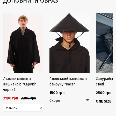
ДОПОВНИТИ ОБРАЗ
-32%
Закінчується
Закінчуєть
Льняне кімоно з
Японський капелюх з
Самурайська
вишивкою "Харукі",
бамбуку "Каса"
сталі
чорний
1500 грн
2500 грн
2190 грн
3200 грн
Скоро
ONE SIZE