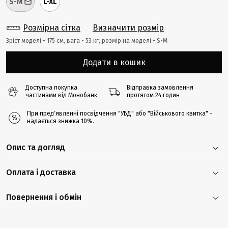
S-M
L-XL
Розмірна сітка
Визначити розмір
Зріст моделі - 175 cм, вага - 53 кг, розмір на моделі - S-M
Додати в кошик
Доступна покупка
Відправка замовлення
частинами від Монобанк
протягом 24 годин
При предʼявленні посвідчення "УБД" або "Військового квитка" -
надається знижка 10%.
Опис та догляд
Оплата і доставка
Повернення і обмін