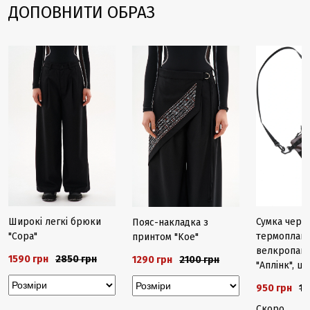
ДОПОВНИТИ ОБРАЗ
-30%
-44%
-39%
Закінчуєть
Широкі легкі брюки
Сумка чере
Пояс-накладка з
"Сора"
термоплащі
принтом "Koe"
велкропан
1590 грн
2850 грн
1290 грн
2100 грн
"Аплінк", ш
950 грн
13
Скоро