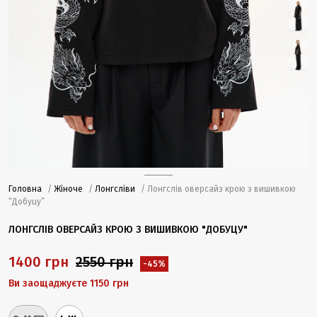
Головна
/
Жіноче
/
Лонгсліви
/ Лонгслів оверсайз крою з вишивкою
“Добуцу”
ЛОНГСЛІВ ОВЕРСАЙЗ КРОЮ З ВИШИВКОЮ "ДОБУЦУ"
1400 грн
2550 грн
-45%
Ви заощаджуєте 1150 грн