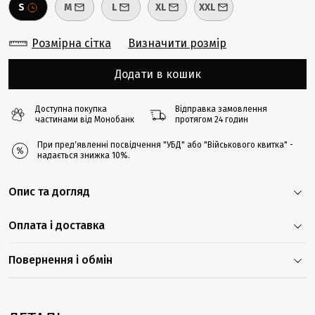
S
M
L
XL
XXL
Розмірна сітка
Визначити розмір
Додати в кошик
Доступна покупка
Відправка замовлення
частинами від Монобанк
протягом 24 годин
При предʼявленні посвідчення "УБД" або "Військового квитка" -
надається знижка 10%.
Опис та догляд
Оплата і доставка
Повернення і обмін