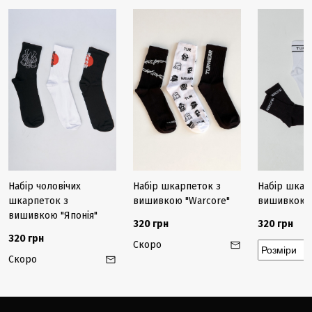
Набір чоловічих
Набір шкарпеток з
Набір шкар
шкарпеток з
вишивкою "Warcore"
вишивкою 
вишивкою "Японія"
320 грн
320 грн
320 грн
Скоро
Скоро