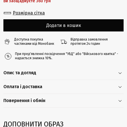
Ви заощаджуєте 360 грн
Розмірна сітка
Додати в кошик
Доступна покупка
Відправка замовлення
частинами від Монобанк
протягом 24 годин
При предʼявленні посвідчення "УБД" або "Військового квитка" -
надається знижка 10%.
Опис та догляд
Оплата і доставка
Повернення і обмін
ДОПОВНИТИ ОБРАЗ
-40%