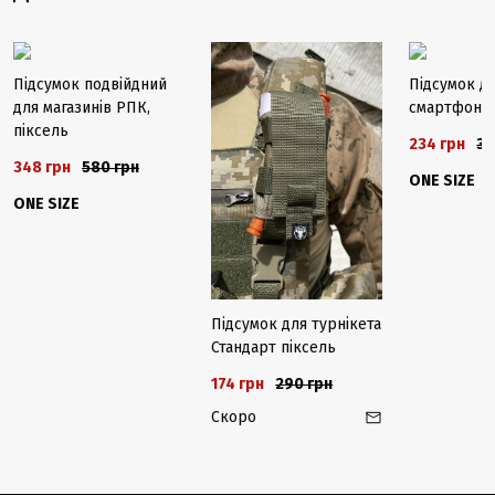
-40%
Закінчується
-40%
Підсумок подвійдний
Підсумок д
для магазинів РПК,
смартфона,
піксель
234 грн
39
348 грн
580 грн
ONE SIZE
ONE SIZE
Підсумок для турнікета
Стандарт піксель
174 грн
290 грн
Скоро