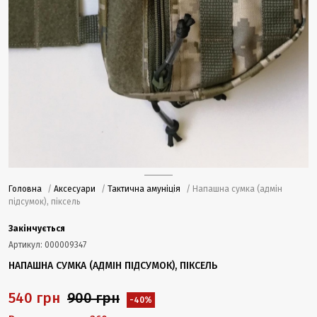
Головна
/
Аксесуари
/
Тактична амуніція
/ Напашна сумка (адмін
підсумок), піксель
Закінчується
Артикул:
000009347
НАПАШНА СУМКА (АДМІН ПІДСУМОК), ПІКСЕЛЬ
540 грн
900 грн
-40%