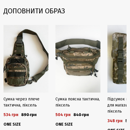
ДОПОВНИТИ ОБРАЗ
-40%
-40%
-40%
Сумка через плече
Cумка поясна тактична,
Підсумок п
тактична, піксель
піксель
для магазин
піксель
534 грн
890 грн
504 грн
840 грн
348 грн
58
ONE SIZE
ONE SIZE