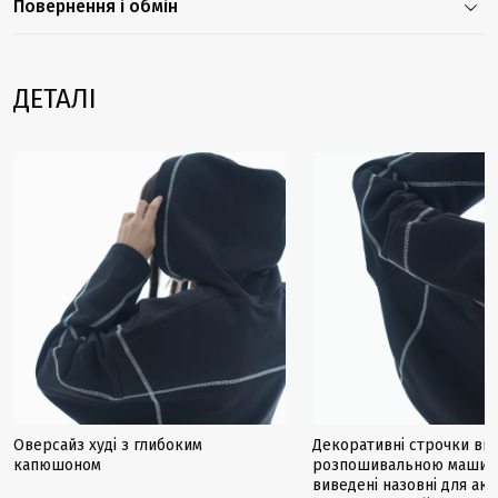
Повернення і обмін
ДЕТАЛІ
Оверсайз худі з глибоким
Декоративні строчки вик
капюшоном
розпошивальною машин
виведені назовні для акц