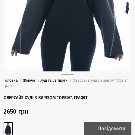
Головна
/
Жіноче
/
Худі та Світшоти
/ Оверсайз худі з вирізом “Орвіа”,
графіт
ОВЕРСАЙЗ ХУДІ З ВИРІЗОМ "ОРВІА", ГРАФІТ
2650 грн
Повідомити