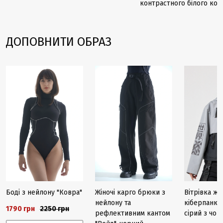
контрастного білого кол
ДОПОВНИТИ ОБРАЗ
-20%
Боді з нейлону "Ковра"
Жіночі карго брюки з
Вітрівка жі
нейлону та
кіберпанк "
1790 грн
2250 грн
рефлективним кантом
сірий з чо