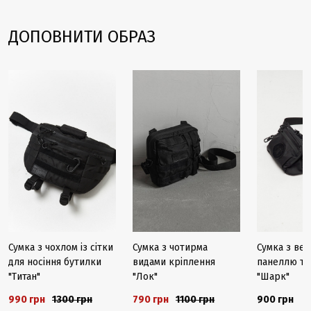
ДОПОВНИТИ ОБРАЗ
-24%
-28%
Сумка з чохлом із сітки
Сумка з чотирма
Сумка з ве
для носіння бутилки
видами кріплення
панеллю та
"Титан"
"Лок"
"Шарк"
990 грн
1300 грн
790 грн
1100 грн
900 грн