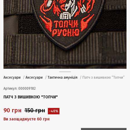
Аксесуари
/
Аксесуари
/
Тактична амуніція
/ Патч з вишивкою “Топчи”
Артикул:
000009182
ПАТЧ З ВИШИВКОЮ "ТОПЧИ"
90 грн
150 грн
-40%
Ви заощаджуєте 60 грн