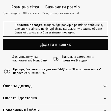
Розмірна сітка
Визначити розмір
Зріст моделі - 183 cм, вага - 75 кг, розмір на моделі - M
Прилегла посадка.
Модель йде розмір в розмір за таблицею,
але сидить щільно по фігурі. Якщо вагаєшся — радимо обрати
більший розмір для більш вільної посадки.
Додати в кошик
Доступна покупка
Відправка замовлення
частинами від Монобанк
протягом 24 годин
При предʼявленні посвідчення "УБД" або "Військового квитка" -
надається знижка 10%.
Опис та догляд
Оплата і доставка
Повернення і обмін