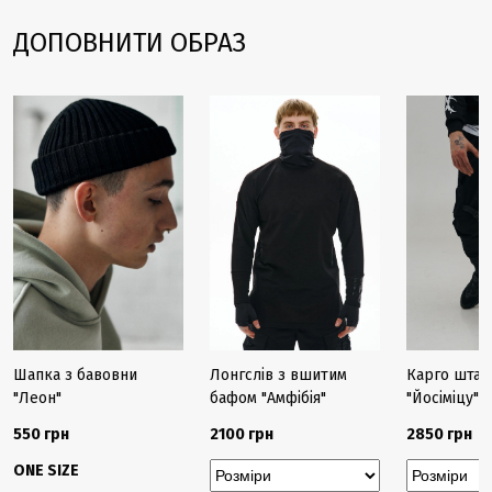
ДОПОВНИТИ ОБРАЗ
Шапка з бавовни
Лонгслів з вшитим
Карго штан
"Леон"
бафом "Амфібія"
"Йосіміцу"
550 грн
2100 грн
2850 грн
ONE SIZE