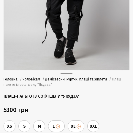
Головна
/
Чоловікам
/
Демісезонні куртки, плащі та жилети
/ Плащ-
пальто із софтшелу “Якудза”
ПЛАЩ-ПАЛЬТО ІЗ СОФТШЕЛУ "ЯКУДЗА"
5300 грн
XS
S
M
L
XL
XXL