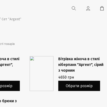
 Сет “Argent”
ті товарів
оча в стилі
Вітрівка жіноча в стилі
Аргент",
кіберпанк "Аргент", сірий
з чорним
4650 грн
розмір
Обрати розмір
о брюки з