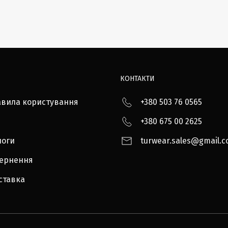
КОНТАКТИ
авила користування
+380 503 76 0565
+380 675 00 2625
логи
turwear.sales@gmail.
вернення
ставка