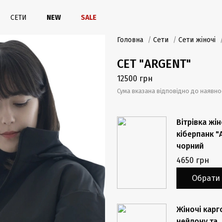
СЕТИ
NEW
SALE
Головна
/
Сети
/
Сети жіночі
/
СЕТ "ARGENT"
12500 грн
Сума вказана відповідно до наявнос
Вітрівка жін
кіберпанк "
чорний
4650 грн
Обрати 
Жіночі карг
нейлону та