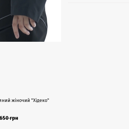
яний жіночий "Хідеко"
650 грн