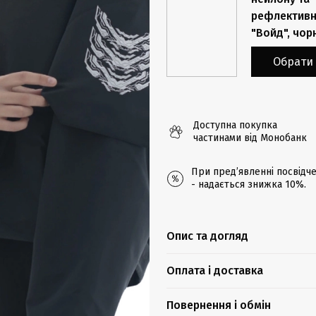
рефлективн
"Войд", чор
3200 грн
Обрати 
Доступна покупка
частинами від Монобанк
При предʼявленні посвідче
- надається знижка 10%.
Опис та догляд
Оплата і доставка
Повернення і обмін