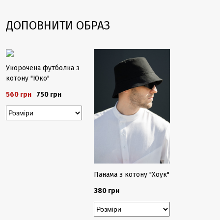
ДОПОВНИТИ ОБРАЗ
Закінчується
-25%
Укорочена футболка з
котону "Юко"
560 грн
750 грн
Панама з котону "Хоук"
380 грн