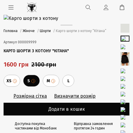
Головна
/
Жіноче
/
Шорти
/ Карго шорти з котону “Кітана”
Артикул
000009999
КАРГО ШОРТИ З КОТОНУ "КІТАНА"
1600 грн
2100 грн
XS
S
M
L
Розмірна сітка
Визначити розмір
Додати в кошик
Доступна покупка
Відправка замовлення
частинами від Монобанк
протягом 24 годин