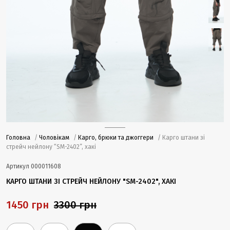
Головна
/
Чоловікам
/
Карго, брюки та джоггери
/ Карго штани зі
стрейч нейлону “SM-2402”, хакі
Артикул
000011608
КАРГО ШТАНИ ЗІ СТРЕЙЧ НЕЙЛОНУ "SM-2402", ХАКІ
1450 грн
3300 грн