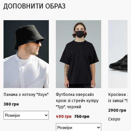
ДОПОВНИТИ ОБРАЗ
-35%
Закінчуєть
Панама з котону "Хоук"
Футболка оверсайз
Кросівки зі
крою зі стрейч куліру
із замші "S
380 грн
"Тур", чорний
2900 грн
490 грн
750 грн
Скоро