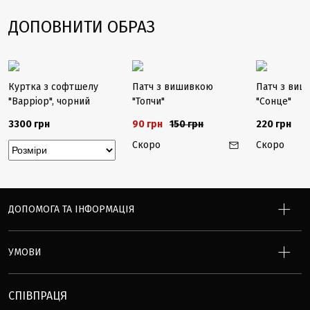
ДОПОВНИТИ ОБРАЗ
-40%
Закінчується
Закінчуєть
Куртка з софтшелу
Патч з вишивкою
Патч з ви
"Варріор", чорний
"Топчи"
"Сонце"
3300 грн
90 грн
150 грн
220 грн
Скоро
Скоро
ДОПОМОГА ТА ІНФОРМАЦІЯ
УМОВИ
СПІВПРАЦЯ