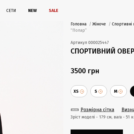
СЕТИ
NEW
SALE
Головна
/
Жіноче
/
Спортивні 
“Полар”
Артикул
000025447
СПОРТИВНИЙ ОВЕР
3500 грн
XS
S
M
Розмірна сітка
Визн
Зріст моделі - 179 cм, вага - 51 