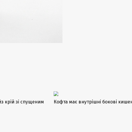
йз крій зі спущеним
Кофта має внутрішні бокові кишен