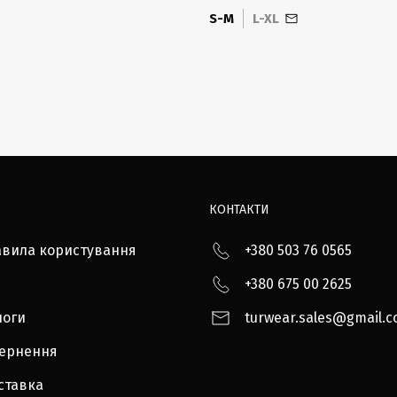
S-M
L-XL
КОНТАКТИ
авила користування
+380 503 76 0565
+380 675 00 2625
логи
turwear.sales@gmail.
вернення
ставка