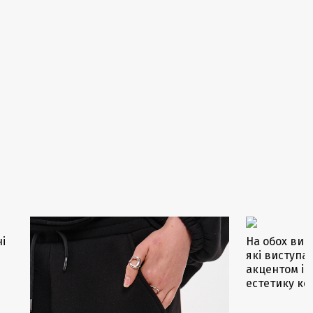
і
На обох вир
які виступ
акцентом і 
естетику к