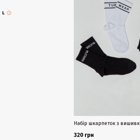
L
Набір шкарпеток з вишивк
320 грн