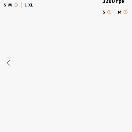
3200 грн
S-M
L-XL
S
M