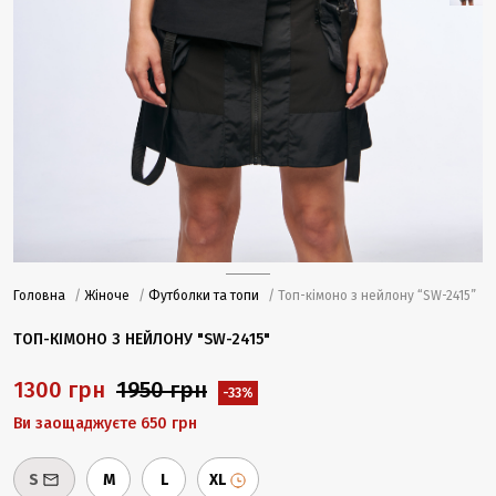
Головна
/
Жіноче
/
Футболки та топи
/ Топ-кімоно з нейлону “SW-2415”
ТОП-КІМОНО З НЕЙЛОНУ "SW-2415"
1300 грн
1950 грн
-33%
Ви заощаджуєте 650 грн
S
M
L
XL