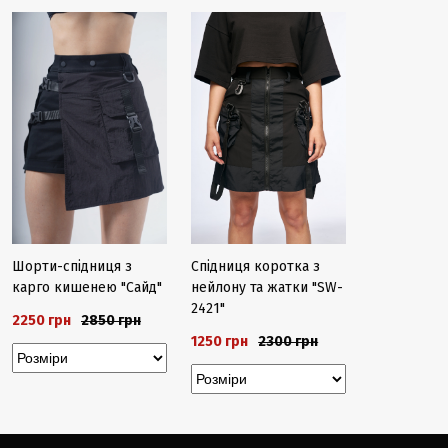
Шорти-спідниця з
Спідниця коротка з
карго кишенею "Сайд"
нейлону та жатки "SW-
2421"
2250 грн
2850 грн
1250 грн
2300 грн