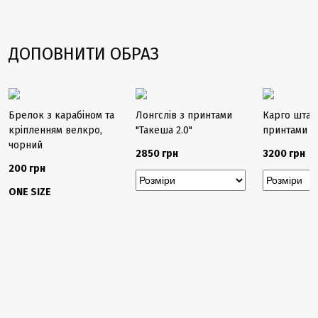
ДОПОВНИТИ ОБРАЗ
Брелок з карабіном та
Лонгслів з принтами
Карго штан
кріпленням велкро,
"Такеша 2.0"
принтами "
чорний
2850 грн
3200 грн
200 грн
ONE SIZE