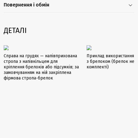
Повернення і обмін
ДЕТАЛІ
Справа на грудях — напівприхована
Приклад використання н
стропа з напівкільцем для
з брелоком (брелок не й
кріплення брелоків або підсумків; за
комплекті)
замовчуванням на ній закріплена
фірмова стропа-брелок