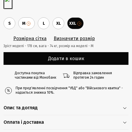
S
M
L
XL
XXL
Розмірна сітка
Визначити розмір
Зріст моделі - 178 cм, вага - 74 кг, розмір на моделі - М
Додати в кошик
Доступна покупка
Відправка замовлення
частинами від Монобанк
протягом 24 годин
При предʼявленні посвідчення "УБД" або "Військового квитка" -
надається знижка 10%.
Опис та догляд
Оплата і доставка