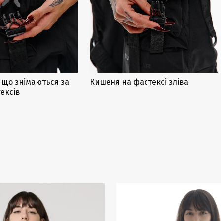
 що знімаються за
Кишеня на фастексі зліва
ексів
-20%