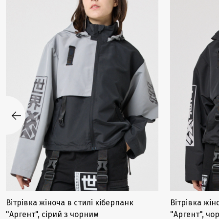
Вітрівка жіноча в стилі кіберпанк
Вітрівка жін
"Аргент", сірий з чорним
"Аргент", чо