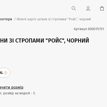
жоггери
/ Жіночі карго штани зі стропами “Ройс”, чорний
Артикул
000015701
НИ ЗІ СТРОПАМИ "РОЙС", ЧОРНИЙ
XL
ачити розмір
кг, розмір на моделі - S