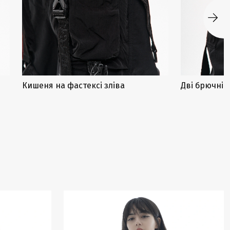
Кишеня на фастексі зліва
Дві брючні 
Закінчується