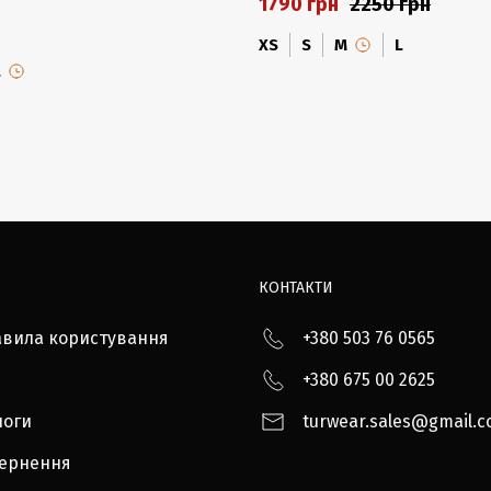
1790 грн
2250 грн
XS
S
M
L
L
КОНТАКТИ
авила користування
+380 503 76 0565
+380 675 00 2625
логи
turwear.sales@gmail.
вернення