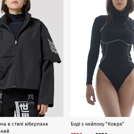
оча в стилі кіберпанк
Боді з нейлону "Ковра"
рний