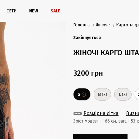
СЕТИ
NEW
SALE
Головна
/
Жіноче
/
Карго та д
Закінчується
ЖІНОЧІ КАРГО ШТА
3200 грн
S
M
L
Розмірна сітка
Визн
Зріст моделі - 166 cм, вага - 53 