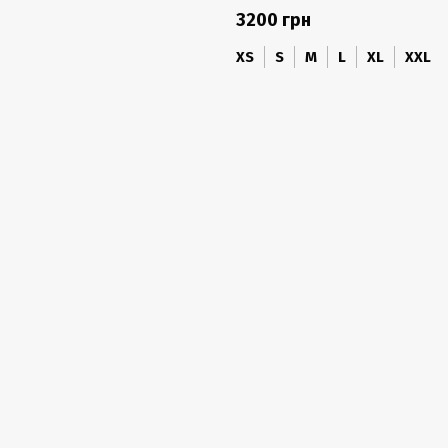
3200 грн
XS
S
M
L
XL
XXL