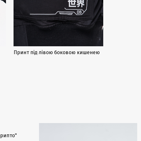
Принт під лівою боковою кишенею
Закінчується
Крипто"