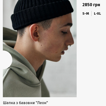
2850 грн
S-M
L-XL
Шапка з бавовни "Леон"