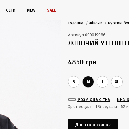
СЕТИ
NEW
SALE
Головна
/
Жіноче
/
Куртки, бо
Артикул
000019986
ЖІНОЧИЙ УТЕПЛЕН
4850 грн
S
M
L
XL
Розмірна сітка
Визн
Зріст моделі - 175 cм, вага - 52 
Додати в кошик