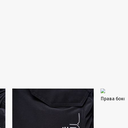
Права боков