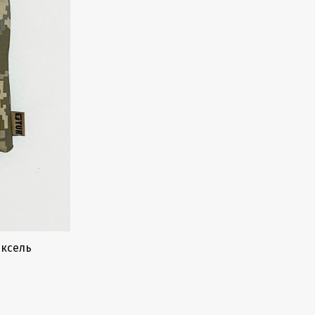
іксель