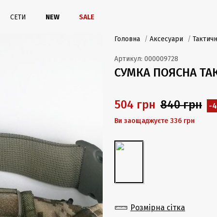
СЕТИ
NEW
SALE
Головна
/
Аксесуари
/
Тактичн
Артикул:
000009728
CУМКА ПОЯСНА ТАК
504 грн
840 грн
-
Ви заощаджуєте 336 грн
Розмірна сітка