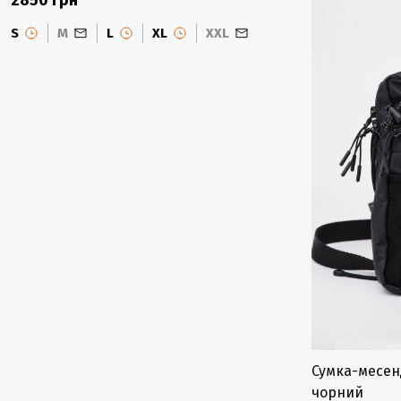
2850 грн
S
M
L
XL
XXL
Сумка-месен
чорний