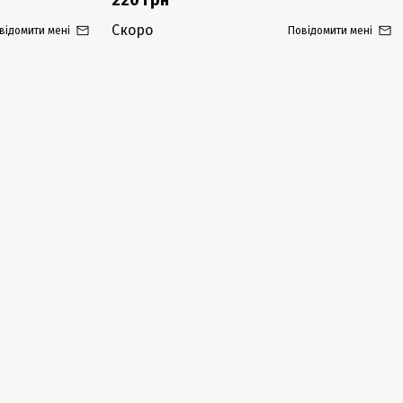
220 грн
Скоро
відомити мені
Повідомити мені