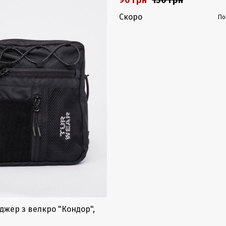
90 грн
150 грн
Скоро
По
джер з велкро "Кондор",