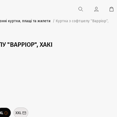
онні куртки, плащі та жилети
/ Куртка з софтшелу “Варріор”,
У "ВАРРІОР", ХАКІ
XL
XXL