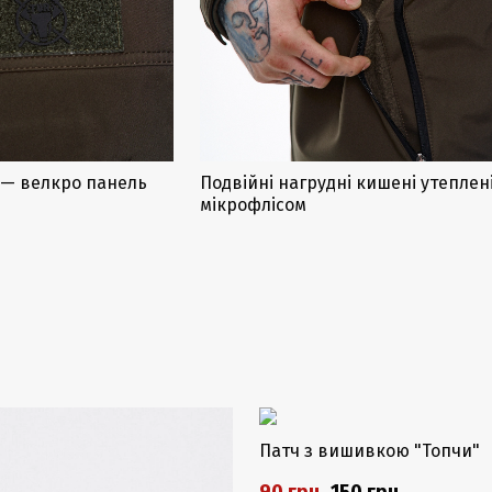
і — велкро панель
Подвійні нагрудні кишені утеплен
мікрофлісом
-40%
Закінчується
Патч з вишивкою "Топчи"