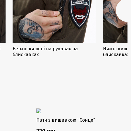
і
Верхні кишені на рукавах на
Нижні кишен
блискавках
блискавках
Закінчується
Патч з вишивкою "Сонце"