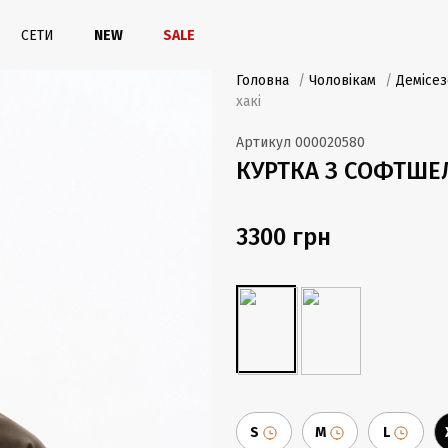
СЕТИ
NEW
SALE
Головна
/
Чоловікам
/
Демісез
хакі
Артикул
000020580
КУРТКА З СОФТШЕЛ
3300 грн
S
M
L