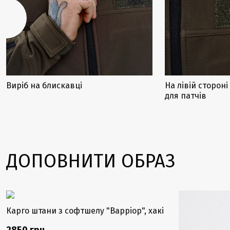
Виріб на блискавці
На лівій сторон
для патчів
ДОПОВНИТИ ОБРАЗ
-30%
Карго штани з софтшелу "Варріор", хакі