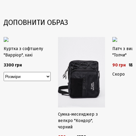
ДОПОВНИТИ ОБРАЗ
-40%
-30%
Закінчуєть
Куртка з софтшелу
Патч з ви
"Варріор", хакі
"Топчи"
3300 грн
90 грн
150
Скоро
Сумка-месенджер з
велкро "Кондор",
чорний