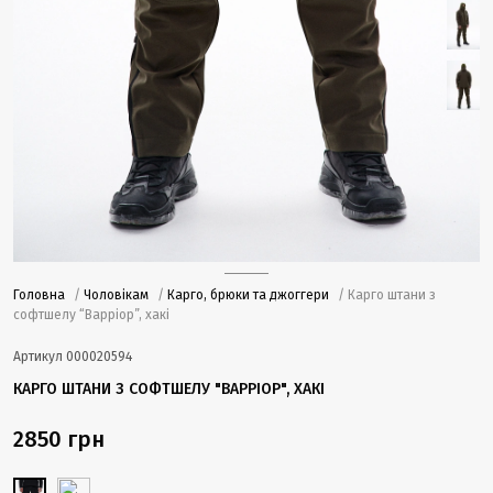
Головна
/
Чоловікам
/
Карго, брюки та джоггери
/ Карго штани з
софтшелу “Варріор”, хакі
Артикул
000020594
КАРГО ШТАНИ З СОФТШЕЛУ "ВАРРІОР", ХАКІ
2850 грн