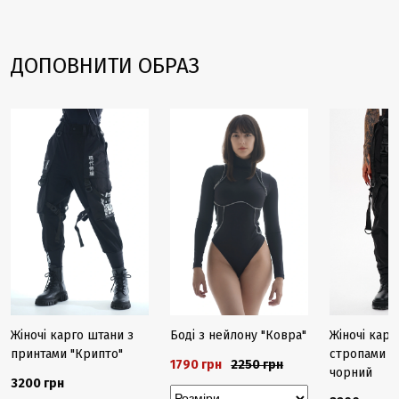
ДОПОВНИТИ ОБРАЗ
-20%
Закінчуєть
Жіночі карго штани з
Боді з нейлону "Ковра"
Жіночі карг
принтами "Крипто"
стропами "Р
1790 грн
2250 грн
чорний
3200 грн