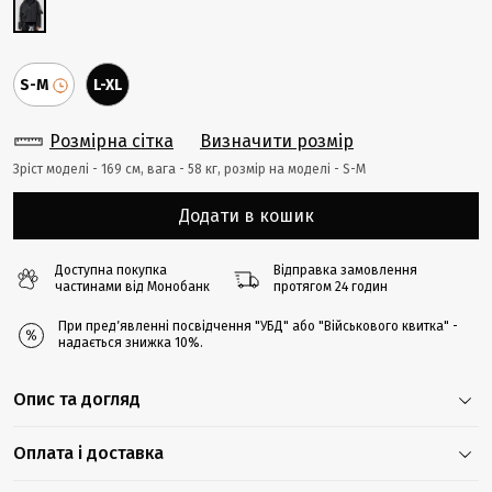
S-M
L-XL
Розмірна сітка
Визначити розмір
Зріст моделі - 169 cм, вага - 58 кг, розмір на моделі - S-M
Додати в кошик
Доступна покупка
Відправка замовлення
частинами від Монобанк
протягом 24 годин
При предʼявленні посвідчення "УБД" або "Військового квитка" -
надається знижка 10%.
Опис та догляд
Оплата і доставка